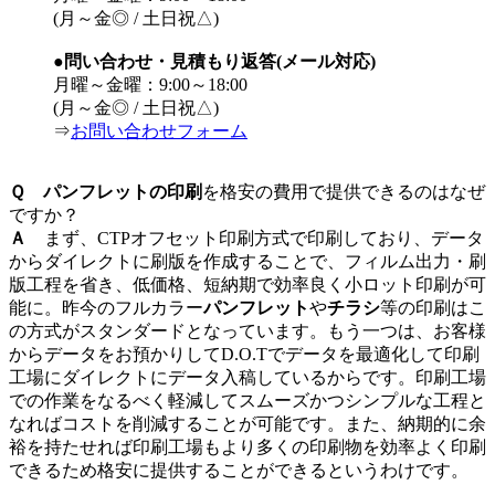
(月～金◎ / 土日祝△)
●問い合わせ・見積もり返答(メール対応)
月曜～金曜：9:00～18:00
(月～金◎ / 土日祝△)
⇒
お問い合わせフォーム
Ｑ パンフレットの印刷
を格安の費用で提供できるのはなぜ
ですか？
Ａ
まず、CTPオフセット印刷方式で印刷しており、データ
からダイレクトに刷版を作成することで、フィルム出力・刷
版工程を省き、低価格、短納期で効率良く小ロット印刷が可
能に。昨今のフルカラー
パンフレット
や
チラシ
等の印刷はこ
の方式がスタンダードとなっています。もう一つは、お客様
からデータをお預かりしてD.O.Tでデータを最適化して印刷
工場にダイレクトにデータ入稿しているからです。印刷工場
での作業をなるべく軽減してスムーズかつシンプルな工程と
なればコストを削減することが可能です。また、納期的に余
裕を持たせれば印刷工場もより多くの印刷物を効率よく印刷
できるため格安に提供することができるというわけです。