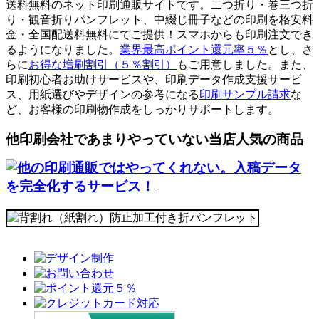
送料無料のネット印刷通販サイトです。二つ折り・巻三つ折
り・観音折りパンフレット、中綴じ冊子などの印刷を格安料
金・全国配送料無料にてご提供！スマホからも印刷注文でき
るようになりました。
業界最高ポイント還元率５％
とし、さ
らに
お得な増刷割引（５％割引）
もご用意しました。また、
印刷初心者お助けサービスや、印刷データ作成支援サービ
ス、用紙選びやデザインの参考になる
印刷サンプル請求
な
ど、お客様の印刷物作成をしっかりサポートします。
他印刷会社であまりやっていない当店人気の商品